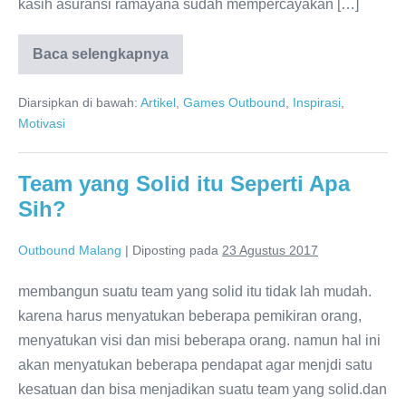
kasih asuransi ramayana sudah mempercayakan […]
Baca selengkapnya
Diarsipkan di bawah:
Artikel
,
Games Outbound
,
Inspirasi
,
Motivasi
Team yang Solid itu Seperti Apa
Sih?
Outbound Malang
|
Diposting pada
23 Agustus 2017
membangun suatu team yang solid itu tidak lah mudah.
karena harus menyatukan beberapa pemikiran orang,
menyatukan visi dan misi beberapa orang. namun hal ini
akan menyatukan beberapa pendapat agar menjdi satu
kesatuan dan bisa menjadikan suatu team yang solid.dan