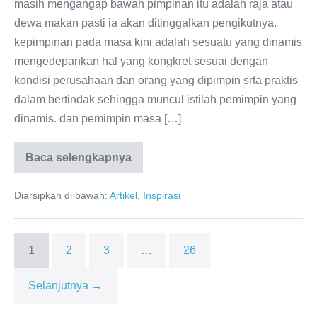
masih mengangap bawah pimpinan itu adalah raja atau
dewa makan pasti ia akan ditinggalkan pengikutnya.
kepimpinan pada masa kini adalah sesuatu yang dinamis
mengedepankan hal yang kongkret sesuai dengan
kondisi perusahaan dan orang yang dipimpin srta praktis
dalam bertindak sehingga muncul istilah pemimpin yang
dinamis. dan pemimpin masa […]
Baca selengkapnya
Diarsipkan di bawah:
Artikel
,
Inspirasi
1
2
3
…
26
Selanjutnya →