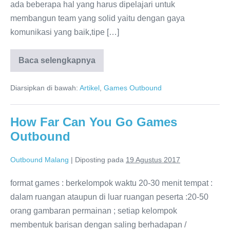
ada beberapa hal yang harus dipelajari untuk
membangun team yang solid yaitu dengan gaya
komunikasi yang baik,tipe […]
Baca selengkapnya
Diarsipkan di bawah:
Artikel
,
Games Outbound
How Far Can You Go Games
Outbound
Outbound Malang
|
Diposting pada
19 Agustus 2017
format games : berkelompok waktu 20-30 menit tempat :
dalam ruangan ataupun di luar ruangan peserta :20-50
orang gambaran permainan ; setiap kelompok
membentuk barisan dengan saling berhadapan /