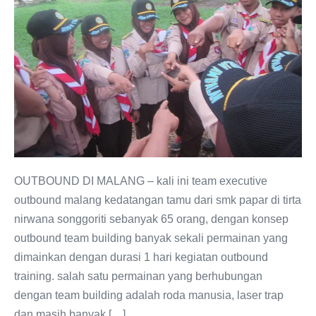
OUTBOUND DI MALANG – kali ini team executive
outbound malang kedatangan tamu dari smk papar di tirta
nirwana songgoriti sebanyak 65 orang, dengan konsep
outbound team building banyak sekali permainan yang
dimainkan dengan durasi 1 hari kegiatan outbound
training. salah satu permainan yang berhubungan
dengan team building adalah roda manusia, laser trap
dan masih banyak […]