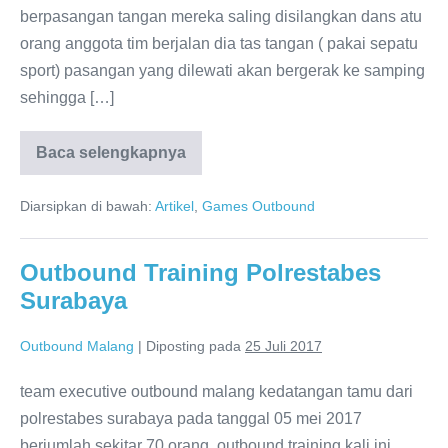
berpasangan tangan mereka saling disilangkan dans atu
orang anggota tim berjalan dia tas tangan ( pakai sepatu
sport) pasangan yang dilewati akan bergerak ke samping
sehingga […]
Baca selengkapnya
Diarsipkan di bawah:
Artikel
,
Games Outbound
Outbound Training Polrestabes
Surabaya
Outbound Malang
|
Diposting pada
25 Juli 2017
team executive outbound malang kedatangan tamu dari
polrestabes surabaya pada tanggal 05 mei 2017
berjumlah sekitar 70 orang. outbound training kali ini