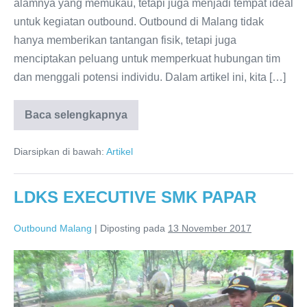
alamnya yang memukau, tetapi juga menjadi tempat ideal
untuk kegiatan outbound. Outbound di Malang tidak
hanya memberikan tantangan fisik, tetapi juga
menciptakan peluang untuk memperkuat hubungan tim
dan menggali potensi individu. Dalam artikel ini, kita […]
Baca selengkapnya
Diarsipkan di bawah:
Artikel
LDKS EXECUTIVE SMK PAPAR
Outbound Malang
|
Diposting pada
13 November 2017