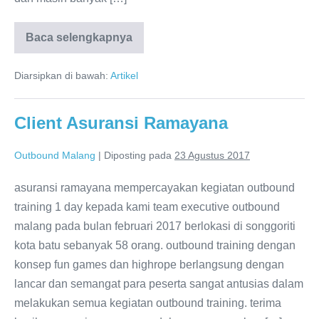
Baca selengkapnya
Diarsipkan di bawah:
Artikel
Client Asuransi Ramayana
Outbound Malang
|
Diposting pada
23 Agustus 2017
asuransi ramayana mempercayakan kegiatan outbound
training 1 day kepada kami team executive outbound
malang pada bulan februari 2017 berlokasi di songgoriti
kota batu sebanyak 58 orang. outbound training dengan
konsep fun games dan highrope berlangsung dengan
lancar dan semangat para peserta sangat antusias dalam
melakukan semua kegiatan outbound training. terima