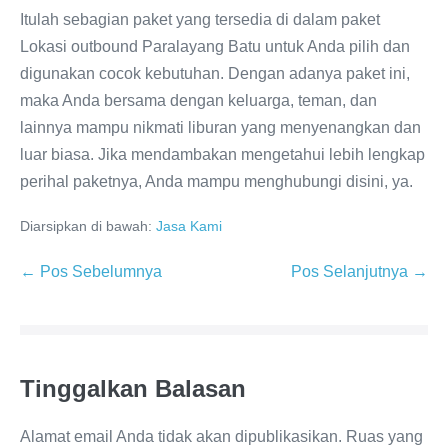
Itulah sebagian paket yang tersedia di dalam paket
Lokasi outbound Paralayang Batu untuk Anda pilih dan
digunakan cocok kebutuhan. Dengan adanya paket ini,
maka Anda bersama dengan keluarga, teman, dan
lainnya mampu nikmati liburan yang menyenangkan dan
luar biasa. Jika mendambakan mengetahui lebih lengkap
perihal paketnya, Anda mampu menghubungi disini, ya.
Diarsipkan di bawah:
Jasa Kami
Navigasi
← Pos Sebelumnya
Pos Selanjutnya →
Tulisan
Tinggalkan Balasan
Alamat email Anda tidak akan dipublikasikan.
Ruas yang