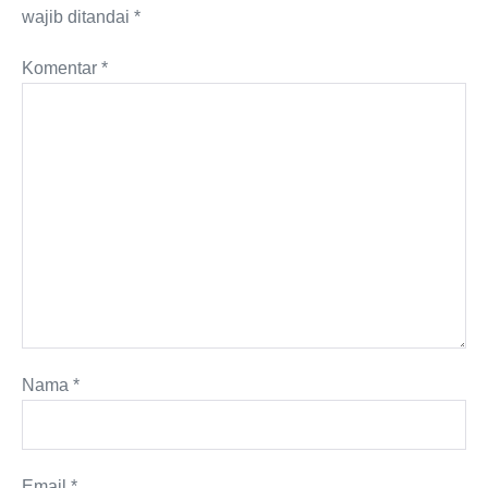
wajib ditandai
*
Komentar
*
Nama
*
Email
*