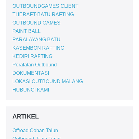
OUTBOUNDGAMES CLIENT
THERAFT-BATU RAFTING
OUTBOUND GAMES
PAINT BALL
PARALAYANG BATU
KASEMBON RAFTING
KEDIRI RAFTING
Peralatan Outbound
DOKUMENTASI
LOKASI OUTBOUND MALANG
HUBUNGI KAMI
ARTIKEL
Offroad Coban Talun
Outbound Jawa Timur