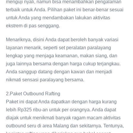
menguji nyali, namun bisa menambahkan pengalaman
terbaik untuk Anda. Pilihan paket ini benar-benar sesuai
untuk Anda yang mendambakan lakukan aktivitas
ekstrem di pas senggang.
Menariknya, disini Anda dapat beroleh banyak variasi
layanan menarik, seperti set peralatan paralayang
lengkap yang menjaga keamanan, makan siang, dan
juga lainnya bersama dengan harga cukup terjangkau.
Anda sanggup datang dengan kawan dan menjadi
nikmati sensasi paralayang bersama.
2.Paket Outbound Rafting
Paket ini dapat Anda dapatkan dengan harga kurang
lebih Rp325 ribu-an untuk per orangnya. Anda dapat
diajak untuk menikmati banyak ragam macam aktivitas
outbound seru di area Malang dan sekitarnya. Tentunya,