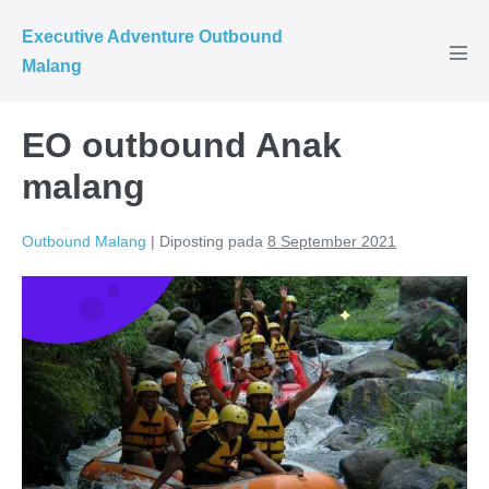
Executive Adventure Outbound
Malang
EO outbound Anak
malang
Outbound Malang
|
Diposting pada
8 September 2021