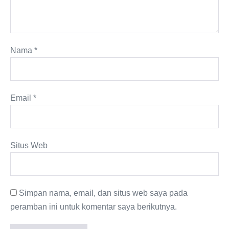
Nama
*
Email
*
Situs Web
Simpan nama, email, dan situs web saya pada
peramban ini untuk komentar saya berikutnya.