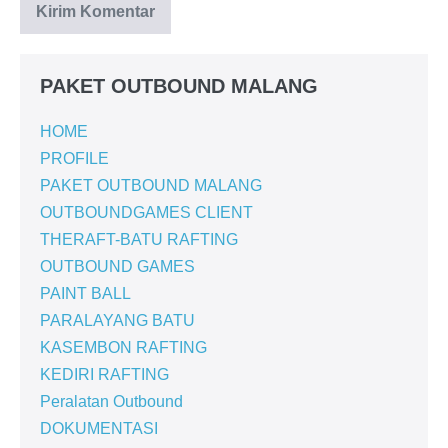
PAKET OUTBOUND MALANG
HOME
PROFILE
PAKET OUTBOUND MALANG
OUTBOUNDGAMES CLIENT
THERAFT-BATU RAFTING
OUTBOUND GAMES
PAINT BALL
PARALAYANG BATU
KASEMBON RAFTING
KEDIRI RAFTING
Peralatan Outbound
DOKUMENTASI