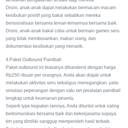
Disini, anak-anak dapat melakukan bermacam macam
kesibukan positif yang bakal sebabkan mereka
bersosialisasi bersama teman-temannya bersama baik.
Disini, anak-anak bakal coba untuk bermain games seru
yang tidak membosankan, makan siang, dan
dokumentasi kesibukan yang menarik.
4.Paket Outbound Paintball
Paket outbound ini biasanya dibanderol dengan harga
Rp250 ribuan per orangnya. Anda akan diajak untuk
melakukan aktivitas seru sekaligus menegangkan, yaitu
simulasi peperangan dengan satu set peralatan paintball
lengkap untuk keamanan peserta.
Seperti type kegiatan lainnya, Anda dituntut untuk saling
berkomunikasi bersama baik dan bekerjasama supaya
tim yang dimiliki sanggup memperoleh hasil terbaik.