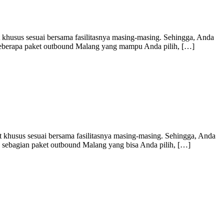
khusus sesuai bersama fasilitasnya masing-masing. Sehingga, Anda
a beberapa paket outbound Malang yang mampu Anda pilih, […]
 khusus sesuai bersama fasilitasnya masing-masing. Sehingga, Anda
ia sebagian paket outbound Malang yang bisa Anda pilih, […]