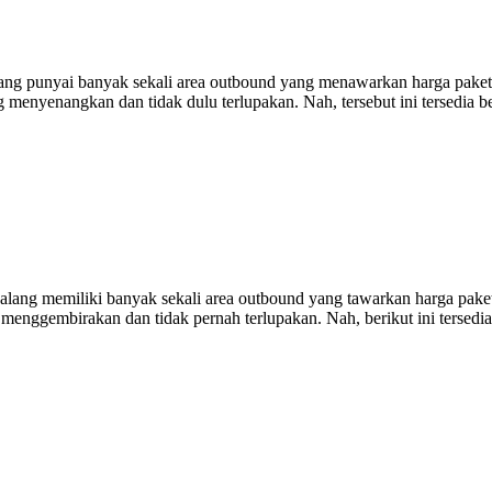
ang punyai banyak sekali area outbound yang menawarkan harga paket 
g menyenangkan dan tidak dulu terlupakan. Nah, tersebut ini tersedi
lang memiliki banyak sekali area outbound yang tawarkan harga paket
 menggembirakan dan tidak pernah terlupakan. Nah, berikut ini tersed