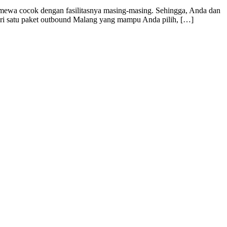
timewa cocok dengan fasilitasnya masing-masing. Sehingga, Anda dan
dari satu paket outbound Malang yang mampu Anda pilih, […]