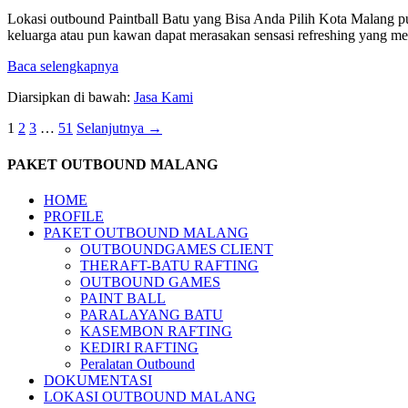
Lokasi outbound Paintball Batu yang Bisa Anda Pilih Kota Malang p
keluarga atau pun kawan dapat merasakan sensasi refreshing yang me
Baca selengkapnya
Diarsipkan di bawah:
Jasa Kami
1
2
3
…
51
Selanjutnya →
PAKET OUTBOUND MALANG
HOME
PROFILE
PAKET OUTBOUND MALANG
OUTBOUNDGAMES CLIENT
THERAFT-BATU RAFTING
OUTBOUND GAMES
PAINT BALL
PARALAYANG BATU
KASEMBON RAFTING
KEDIRI RAFTING
Peralatan Outbound
DOKUMENTASI
LOKASI OUTBOUND MALANG