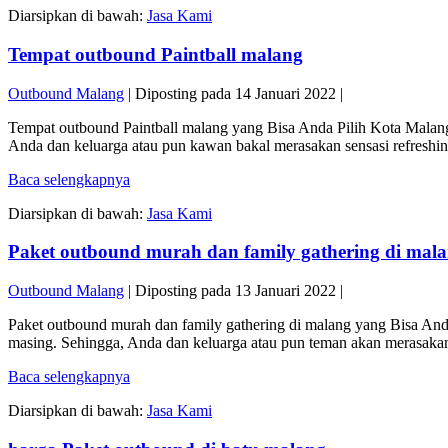
Diarsipkan di bawah:
Jasa Kami
Tempat outbound Paintball malang
Outbound Malang
|
Diposting pada
14 Januari 2022
|
Tempat outbound Paintball malang yang Bisa Anda Pilih Kota Malang
Anda dan keluarga atau pun kawan bakal merasakan sensasi refreshin
Baca selengkapnya
Diarsipkan di bawah:
Jasa Kami
Paket outbound murah dan family gathering di mal
Outbound Malang
|
Diposting pada
13 Januari 2022
|
Paket outbound murah dan family gathering di malang yang Bisa Anda
masing. Sehingga, Anda dan keluarga atau pun teman akan merasakan 
Baca selengkapnya
Diarsipkan di bawah:
Jasa Kami