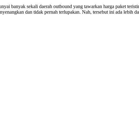
unyai banyak sekali daerah outbound yang tawarkan harga paket teris
nyenangkan dan tidak pernah terlupakan. Nah, tersebut ini ada lebih 