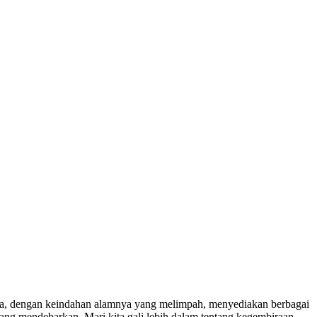
ia, dengan keindahan alamnya yang melimpah, menyediakan berbagai
ang mendebarkan. Mari kita gali lebih dalam tentang kegembiraan