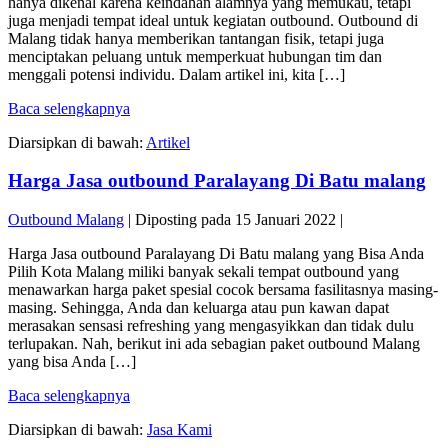
hanya dikenal karena keindahan alamnya yang memukau, tetapi
juga menjadi tempat ideal untuk kegiatan outbound. Outbound di
Malang tidak hanya memberikan tantangan fisik, tetapi juga
menciptakan peluang untuk memperkuat hubungan tim dan
menggali potensi individu. Dalam artikel ini, kita […]
Baca selengkapnya
Diarsipkan di bawah:
Artikel
Harga Jasa outbound Paralayang Di Batu malang
Outbound Malang
|
Diposting pada
15 Januari 2022
|
Harga Jasa outbound Paralayang Di Batu malang yang Bisa Anda
Pilih Kota Malang miliki banyak sekali tempat outbound yang
menawarkan harga paket spesial cocok bersama fasilitasnya masing-
masing. Sehingga, Anda dan keluarga atau pun kawan dapat
merasakan sensasi refreshing yang mengasyikkan dan tidak dulu
terlupakan. Nah, berikut ini ada sebagian paket outbound Malang
yang bisa Anda […]
Baca selengkapnya
Diarsipkan di bawah:
Jasa Kami