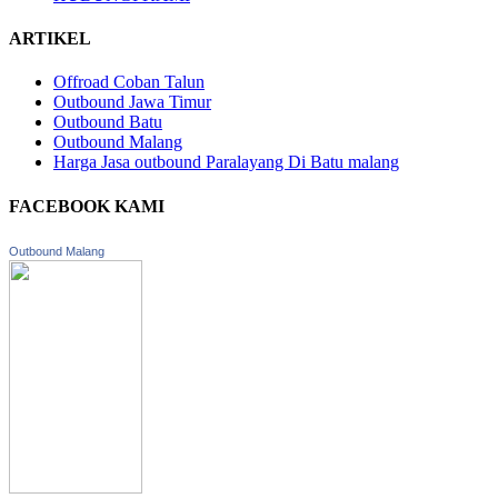
ARTIKEL
Offroad Coban Talun
Outbound Jawa Timur
Outbound Batu
Outbound Malang
Harga Jasa outbound Paralayang Di Batu malang
FACEBOOK KAMI
Outbound Malang