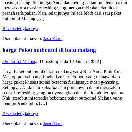
masing-masing. Sehingga, Anda dan keluarga atau pun teman akan
merasakan sensasi refreshing yang menggembirakan dan tidak
pernah terlupakan. Nah, selanjutnya ini ada lebih dari satu paket
outbound Malang […]
Baca selengkapnya
Diarsipkan di bawah:
Jasa Kami
harga Paket outbound di batu malang
Outbound Malang
|
Diposting pada
12 Januari 2022
|
harga Paket outbound di batu malang yang Bisa Anda Pilih Kota
Malang punyai banyak sekali area outbound yang menawarkan
harga paket khusus sesuai bersama fasilitasnya masing-masing.
Sehingga, Anda dan keluarga atau pun kawan dapat merasakan
sensasi refreshing yang menyenangkan dan tidak dulu terlupakan.
Nah, tersebut ini tersedia beberapa paket outbound Malang yang
mampu Anda pilih, […]
Baca selengkapnya
Diarsipkan di bawah:
Jasa Kami