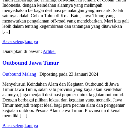
Indonesia, dengan keindahan alamnya yang melimpah,
menyediakan berbagai destinasi petualangan yang menarik. Salah
satunya adalah Coban Talun di Kota Batu, Jawa Timur, yang
menawarkan pengalaman off-road yang mendebarkan. Mari kita gali
lebih dalam tentang kegembiraan dan tantangan yang ditawarkan
[…]
Baca selengkapnya
Diarsipkan di bawah:
Artikel
Outbound Jawa Timur
Outbound Malang
|
Diposting pada
23 Januari 2024
|
Menyelusuri Keindahan Alam dan Kegiatan Outbound di Jawa
Timur Jawa Timur, salah satu provinsi yang kaya akan keindahan
alamnya, juga menjadi destinasi populer untuk kegiatan outbound.
Dengan berbagai pilihan lokasi dan kegiatan yang menarik, Jawa
Timur menjadi tempat ideal bagi para pecinta alam dan penggemar
kegiatan outdoor. Pesona Alam Jawa Timur: Provinsi ini dikenal
memiliki […]
Baca selengkapnya