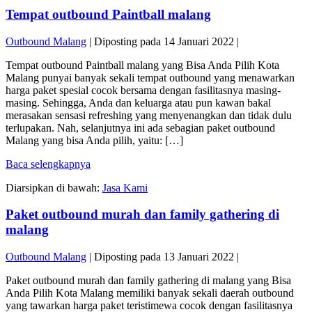
Tempat outbound Paintball malang
Outbound Malang
|
Diposting pada
14 Januari 2022
|
Tempat outbound Paintball malang yang Bisa Anda Pilih Kota
Malang punyai banyak sekali tempat outbound yang menawarkan
harga paket spesial cocok bersama dengan fasilitasnya masing-
masing. Sehingga, Anda dan keluarga atau pun kawan bakal
merasakan sensasi refreshing yang menyenangkan dan tidak dulu
terlupakan. Nah, selanjutnya ini ada sebagian paket outbound
Malang yang bisa Anda pilih, yaitu: […]
Baca selengkapnya
Diarsipkan di bawah:
Jasa Kami
Paket outbound murah dan family gathering di
malang
Outbound Malang
|
Diposting pada
13 Januari 2022
|
Paket outbound murah dan family gathering di malang yang Bisa
Anda Pilih Kota Malang memiliki banyak sekali daerah outbound
yang tawarkan harga paket teristimewa cocok dengan fasilitasnya