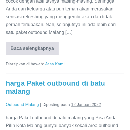
cocok dengan fasilitasnya masing-masing. Sehingga,
Anda dan keluarga atau pun teman akan merasakan
sensasi refreshing yang menggembirakan dan tidak
pernah terlupakan. Nah, selanjutnya ini ada lebih dari
satu paket outbound Malang […]
Baca selengkapnya
Diarsipkan di bawah:
Jasa Kami
harga Paket outbound di batu
malang
Outbound Malang
|
Diposting pada
12 Januari 2022
harga Paket outbound di batu malang yang Bisa Anda
Pilih Kota Malang punyai banyak sekali area outbound