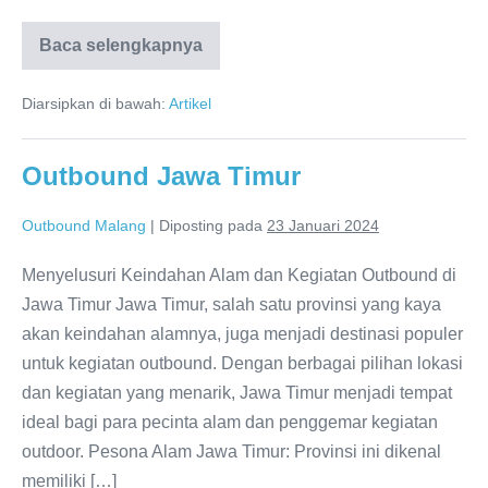
Baca selengkapnya
Diarsipkan di bawah:
Artikel
Outbound Jawa Timur
Outbound Malang
|
Diposting pada
23 Januari 2024
Menyelusuri Keindahan Alam dan Kegiatan Outbound di
Jawa Timur Jawa Timur, salah satu provinsi yang kaya
akan keindahan alamnya, juga menjadi destinasi populer
untuk kegiatan outbound. Dengan berbagai pilihan lokasi
dan kegiatan yang menarik, Jawa Timur menjadi tempat
ideal bagi para pecinta alam dan penggemar kegiatan
outdoor. Pesona Alam Jawa Timur: Provinsi ini dikenal
memiliki […]