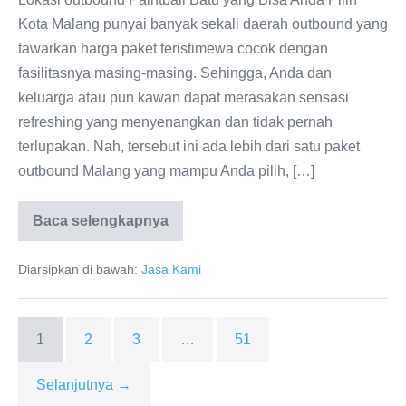
Kota Malang punyai banyak sekali daerah outbound yang
tawarkan harga paket teristimewa cocok dengan
fasilitasnya masing-masing. Sehingga, Anda dan
keluarga atau pun kawan dapat merasakan sensasi
refreshing yang menyenangkan dan tidak pernah
terlupakan. Nah, tersebut ini ada lebih dari satu paket
outbound Malang yang mampu Anda pilih, […]
Baca selengkapnya
Diarsipkan di bawah:
Jasa Kami
1
2
3
…
51
Selanjutnya →