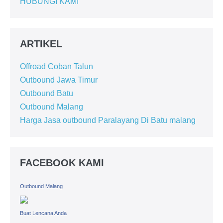
HUBUNGI KAMI
ARTIKEL
Offroad Coban Talun
Outbound Jawa Timur
Outbound Batu
Outbound Malang
Harga Jasa outbound Paralayang Di Batu malang
FACEBOOK KAMI
Outbound Malang
Buat Lencana Anda