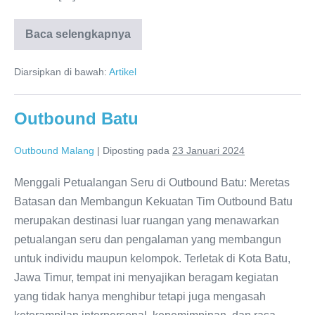
Baca selengkapnya
Diarsipkan di bawah:
Artikel
Outbound Batu
Outbound Malang
|
Diposting pada
23 Januari 2024
Menggali Petualangan Seru di Outbound Batu: Meretas
Batasan dan Membangun Kekuatan Tim Outbound Batu
merupakan destinasi luar ruangan yang menawarkan
petualangan seru dan pengalaman yang membangun
untuk individu maupun kelompok. Terletak di Kota Batu,
Jawa Timur, tempat ini menyajikan beragam kegiatan
yang tidak hanya menghibur tetapi juga mengasah