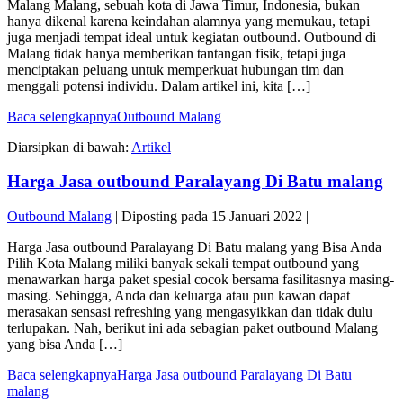
Malang Malang, sebuah kota di Jawa Timur, Indonesia, bukan
hanya dikenal karena keindahan alamnya yang memukau, tetapi
juga menjadi tempat ideal untuk kegiatan outbound. Outbound di
Malang tidak hanya memberikan tantangan fisik, tetapi juga
menciptakan peluang untuk memperkuat hubungan tim dan
menggali potensi individu. Dalam artikel ini, kita […]
Baca selengkapnya
Outbound Malang
Diarsipkan di bawah:
Artikel
Harga Jasa outbound Paralayang Di Batu malang
Outbound Malang
|
Diposting pada
15 Januari 2022
|
Harga Jasa outbound Paralayang Di Batu malang yang Bisa Anda
Pilih Kota Malang miliki banyak sekali tempat outbound yang
menawarkan harga paket spesial cocok bersama fasilitasnya masing-
masing. Sehingga, Anda dan keluarga atau pun kawan dapat
merasakan sensasi refreshing yang mengasyikkan dan tidak dulu
terlupakan. Nah, berikut ini ada sebagian paket outbound Malang
yang bisa Anda […]
Baca selengkapnya
Harga Jasa outbound Paralayang Di Batu
malang