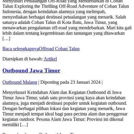
Menyusuri Petualangan Off-Road yang Mendebarkan di Coban
Talun Exploring the Thrilling Off-Road Adventure of Coban Talun
Indonesia, dengan keindahan alamnya yang melimpah,
menyediakan berbagai destinasi petualangan yang menarik. Salah
satunya adalah Coban Talun di Kota Batu, Jawa Timur, yang
menawarkan pengalaman off-road yang mendebarkan. Mari kita gali
lebih dalam tentang kegembiraan dan tantangan yang ditawarkan
[…]
Baca selengkapnya
Offroad Coban Talun
Diarsipkan di bawah:
Artikel
Outbound Jawa Timur
Outbound Malang
|
Diposting pada
23 Januari 2024
|
Menyelusuri Keindahan Alam dan Kegiatan Outbound di Jawa
Timur Jawa Timur, salah satu provinsi yang kaya akan keindahan
alamnya, juga menjadi destinasi populer untuk kegiatan outbound.
Dengan berbagai pilihan lokasi dan kegiatan yang menarik, Jawa
Timur menjadi tempat ideal bagi para pecinta alam dan penggemar
kegiatan outdoor. Pesona Alam Jawa Timur: Provinsi ini dikenal
memiliki […]