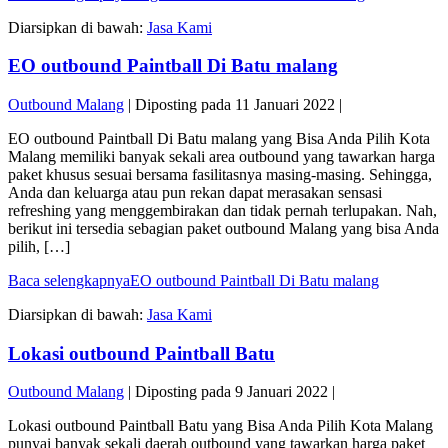
Diarsipkan di bawah:
Jasa Kami
EO outbound Paintball Di Batu malang
Outbound Malang
|
Diposting pada
11 Januari 2022
|
EO outbound Paintball Di Batu malang yang Bisa Anda Pilih Kota
Malang memiliki banyak sekali area outbound yang tawarkan harga
paket khusus sesuai bersama fasilitasnya masing-masing. Sehingga,
Anda dan keluarga atau pun rekan dapat merasakan sensasi
refreshing yang menggembirakan dan tidak pernah terlupakan. Nah,
berikut ini tersedia sebagian paket outbound Malang yang bisa Anda
pilih, […]
Baca selengkapnya
EO outbound Paintball Di Batu malang
Diarsipkan di bawah:
Jasa Kami
Lokasi outbound Paintball Batu
Outbound Malang
|
Diposting pada
9 Januari 2022
|
Lokasi outbound Paintball Batu yang Bisa Anda Pilih Kota Malang
punyai banyak sekali daerah outbound yang tawarkan harga paket