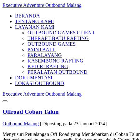
Executive Adventure Outbound Malang
BERANDA
TENTANG KAMI
LAYANAN KAMI
OUTBOUND GAMES CLIENT
THERAFT-BATU RAFTING
OUTBOUND GAMES
PAINTBALL
PARALAYANG
KASEMBONG RAFTING
KEDIRI RAFTING
PERALATAN OUTBOUND
DOKUMENTASI
LOKASI OUTBOUND
Executive Adventure Outbound Malang
Offroad Coban Talun
Outbound Malang
|
Diposting pada
23 Januari 2024
|
Menyusuri Petualangan Off-Road yang Mendebarkan di Coban Talun 
destinasi petualangan yang menarik. Salah satunya adalah Coban Ta