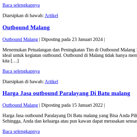
Baca selengkapnya
Diarsipkan di bawah:
Artikel
Outbound Malang
Outbound Malang
|
Diposting pada
23 Januari 2024
|
Menemukan Petualangan dan Peningkatan Tim di Outbound Malang Mal
ideal untuk kegiatan outbound. Outbound di Malang tidak hanya memb
kita […]
Baca selengkapnya
Diarsipkan di bawah:
Artikel
Harga Jasa outbound Paralayang Di Batu malang
Outbound Malang
|
Diposting pada
15 Januari 2022
|
Harga Jasa outbound Paralayang Di Batu malang yang Bisa Anda Pili
Sehingga, Anda dan keluarga atau pun kawan dapat merasakan sensasi
Baca selengkapnya