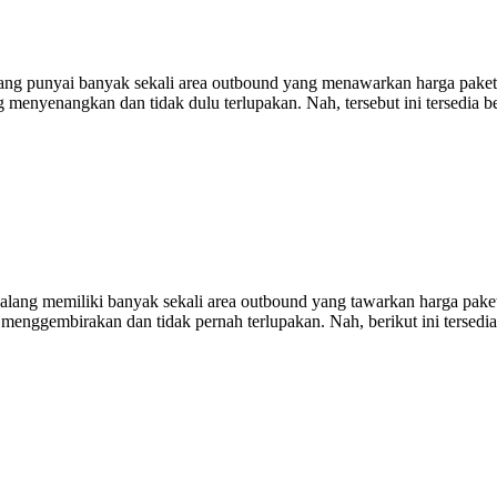
ang punyai banyak sekali area outbound yang menawarkan harga paket 
g menyenangkan dan tidak dulu terlupakan. Nah, tersebut ini tersedi
lang memiliki banyak sekali area outbound yang tawarkan harga paket
 menggembirakan dan tidak pernah terlupakan. Nah, berikut ini tersed