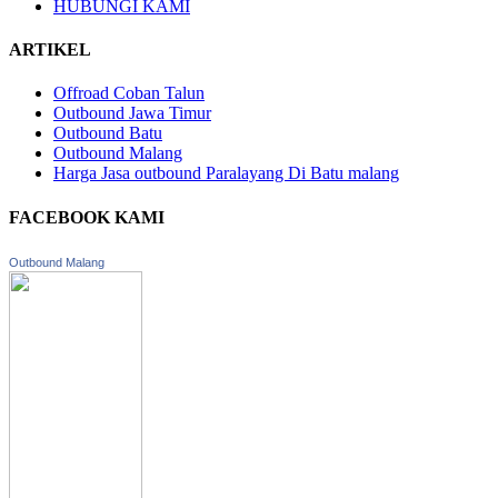
HUBUNGI KAMI
ARTIKEL
Offroad Coban Talun
Outbound Jawa Timur
Outbound Batu
Outbound Malang
Harga Jasa outbound Paralayang Di Batu malang
FACEBOOK KAMI
Outbound Malang