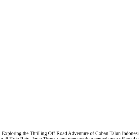
Exploring the Thrilling Off-Road Adventure of Coban Talun Indones
lun di Kota Batu, Jawa Timur, yang menawarkan pengalaman off-road y