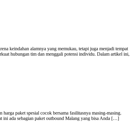
rena keindahan alamnya yang memukau, tetapi juga menjadi tempat
uat hubungan tim dan menggali potensi individu. Dalam artikel ini,
harga paket spesial cocok bersama fasilitasnya masing-masing.
ut ini ada sebagian paket outbound Malang yang bisa Anda […]