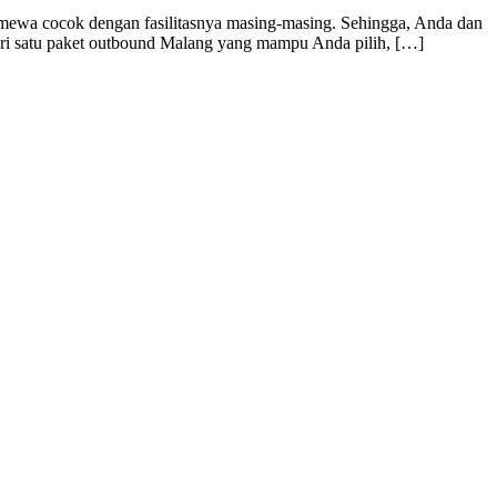
timewa cocok dengan fasilitasnya masing-masing. Sehingga, Anda dan
dari satu paket outbound Malang yang mampu Anda pilih, […]