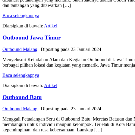
dan tantangan yang ditawarkan […]
Baca selengkapnya
Diarsipkan di bawah:
Artikel
Outbound Jawa Timur
Outbound Malang
|
Diposting pada
23 Januari 2024
|
Menyelusuri Keindahan Alam dan Kegiatan Outbound di Jawa Timur Ja
berbagai pilihan lokasi dan kegiatan yang menarik, Jawa Timur menja
Baca selengkapnya
Diarsipkan di bawah:
Artikel
Outbound Batu
Outbound Malang
|
Diposting pada
23 Januari 2024
|
Menggali Petualangan Seru di Outbound Batu: Meretas Batasan dan
membangun untuk individu maupun kelompok. Terletak di Kota Batu, 
kepemimpinan, dan rasa kebersamaan. Lanskap […]