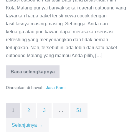
Kota Malang punyai banyak sekali daerah outbound yang
tawarkan harga paket teristimewa cocok dengan
fasilitasnya masing-masing. Sehingga, Anda dan
keluarga atau pun kawan dapat merasakan sensasi
refreshing yang menyenangkan dan tidak pernah
terlupakan. Nah, tersebut ini ada lebih dari satu paket
outbound Malang yang mampu Anda pilih, […]
Baca selengkapnya
Diarsipkan di bawah:
Jasa Kami
1
2
3
…
51
Selanjutnya →