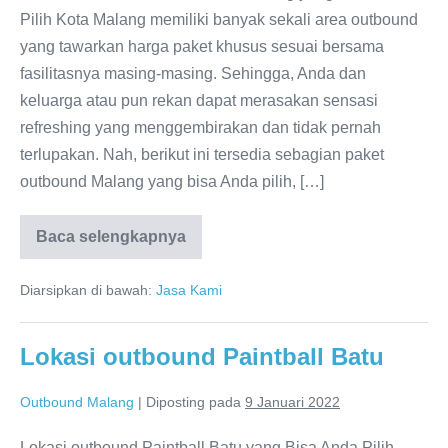
Pilih Kota Malang memiliki banyak sekali area outbound
yang tawarkan harga paket khusus sesuai bersama
fasilitasnya masing-masing. Sehingga, Anda dan
keluarga atau pun rekan dapat merasakan sensasi
refreshing yang menggembirakan dan tidak pernah
terlupakan. Nah, berikut ini tersedia sebagian paket
outbound Malang yang bisa Anda pilih, […]
Baca selengkapnya
Diarsipkan di bawah:
Jasa Kami
Lokasi outbound Paintball Batu
Outbound Malang
|
Diposting pada
9 Januari 2022
Lokasi outbound Paintball Batu yang Bisa Anda Pilih