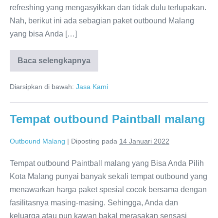
refreshing yang mengasyikkan dan tidak dulu terlupakan.
Nah, berikut ini ada sebagian paket outbound Malang
yang bisa Anda […]
Baca selengkapnya
Diarsipkan di bawah:
Jasa Kami
Tempat outbound Paintball malang
Outbound Malang
|
Diposting pada
14 Januari 2022
Tempat outbound Paintball malang yang Bisa Anda Pilih
Kota Malang punyai banyak sekali tempat outbound yang
menawarkan harga paket spesial cocok bersama dengan
fasilitasnya masing-masing. Sehingga, Anda dan
keluarga atau pun kawan bakal merasakan sensasi