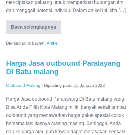
menciptakan peluang untuk memperkuat hubungan tim
dan menggali potensi individu. Dalam artikel ini, kita […]
Baca selengkapnya
Diarsipkan di bawah:
Artikel
Harga Jasa outbound Paralayang
Di Batu malang
Outbound Malang
|
Diposting pada
15 Januari 2022
Harga Jasa outbound Paralayang Di Batu malang yang
Bisa Anda Pilih Kota Malang miliki banyak sekali tempat
outbound yang menawarkan harga paket spesial cocok
bersama fasilitasnya masing-masing. Sehingga, Anda
dan keluarga atau pun kawan dapat merasakan sensasi